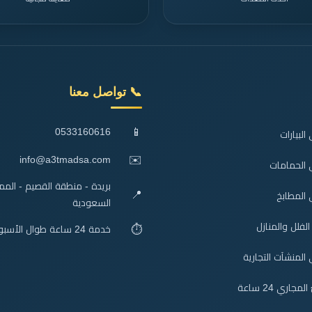
📞 تواصل معنا
📱
0533160616
لبيارات
✉️
info@a3tmadsa.com
 الحمامات
بريدة - منطقة القصيم - الممل
📍
المطابخ
السعودية
فلل والمنازل
⏱️
خدمة 24 ساعة طوال الأسبوع
المنشآت التجارية
اري 24 ساعة