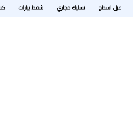
عزل اسطح
تسليك مجاري
شفط بيارات
كش