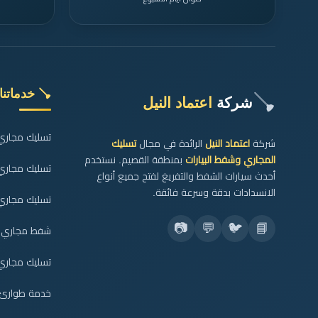
🪠 خدماتنا
🪠
شركة
اعتماد النيل
تسليك مجاري ا
شركة
اعتماد النيل
الرائدة في مجال
تسليك
المجاري وشفط البيارات
بمنطقة القصيم. نستخدم
تسليك مجاري
أحدث سيارات الشفط والتفريغ لفتح جميع أنواع
الانسدادات بدقة وسرعة فائقة.
تسليك مجاري 
📷
💬
🐦
📘
شفط مجاري ال
تسليك مجاري 
خدمة طوارئ المج