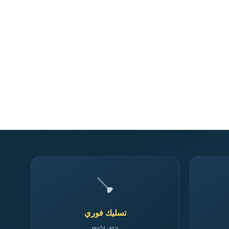
🪠
تسليك فوري
بدون تكسير