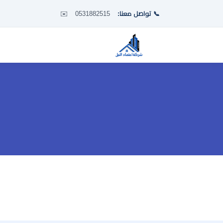
📞 تواصل معنا:
0531882515
✉️