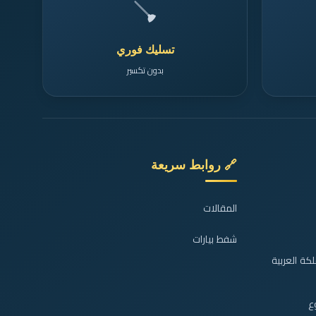
🪠
تسليك فوري
بدون تكسير
🔗 روابط سريعة
المقالات
شفط بيارات
كة العربية