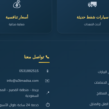
💰
🚛
سيارات شفط حديثة
أسعار تنافسية
أحدث المعدات
معاينة مجانية
📞 تواصل معنا
📱
0531882515
لبيارات
✉️
info@a3tmadsa.com
 الحمامات
بريدة - منطقة القصيم - الممل
📍
المطابخ
السعودية
فلل والمنازل
⏱️
خدمة 24 ساعة طوال الأسبوع