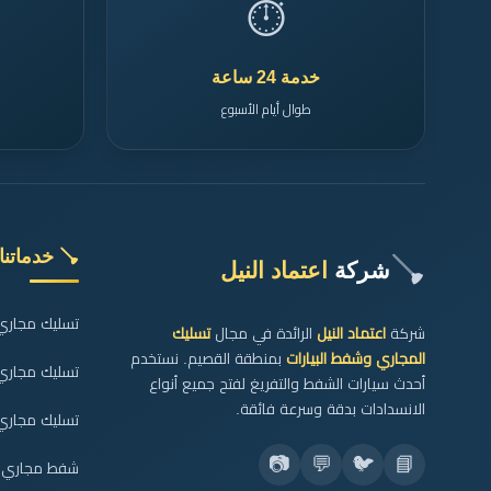
⏱️
خدمة 24 ساعة
طوال أيام الأسبوع
🪠 خدماتنا
🪠
شركة
اعتماد النيل
تسليك مجاري ا
شركة
اعتماد النيل
الرائدة في مجال
تسليك
المجاري وشفط البيارات
بمنطقة القصيم. نستخدم
تسليك مجاري
أحدث سيارات الشفط والتفريغ لفتح جميع أنواع
الانسدادات بدقة وسرعة فائقة.
تسليك مجاري 
📷
💬
🐦
📘
شفط مجاري ال