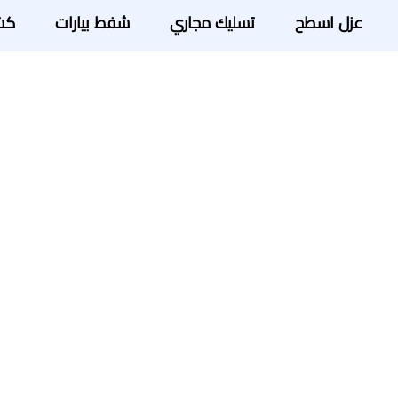
عزل اسطح
تسليك مجاري
شفط بيارات
كش