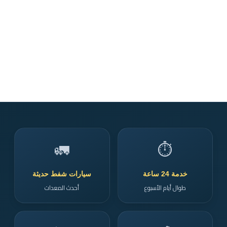
🚛
⏱️
خدمة 24 ساعة
سيارات شفط حديثة
طوال أيام الأسبوع
أحدث المعدات