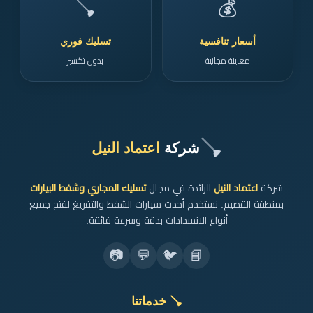
🪠
💰
أسعار تنافسية
تسليك فوري
معاينة مجانية
بدون تكسير
🪠
شركة
اعتماد النيل
شركة
اعتماد النيل
الرائدة في مجال
تسليك المجاري وشفط البيارات
بمنطقة القصيم. نستخدم أحدث سيارات الشفط والتفريغ لفتح جميع
أنواع الانسدادات بدقة وسرعة فائقة.
📷
💬
🐦
📘
🪠 خدماتنا