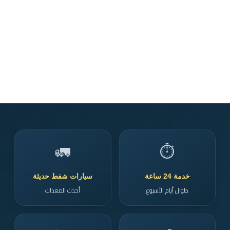
🚛
⏱️
خدمة 24 ساعة
سيارات شفط حديثة
طوال أيام الأسبوع
أحدث المعدات