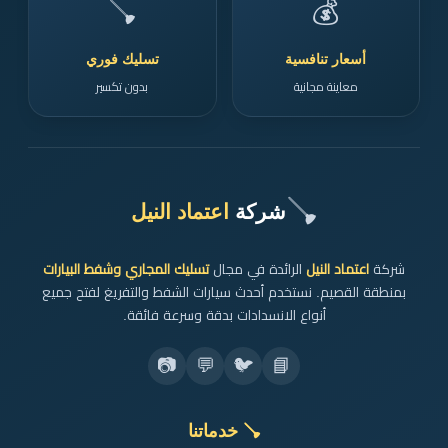
🪠
💰
أسعار تنافسية
تسليك فوري
معاينة مجانية
بدون تكسير
🪠
شركة
اعتماد النيل
شركة
اعتماد النيل
الرائدة في مجال
تسليك المجاري وشفط البيارات
بمنطقة القصيم. نستخدم أحدث سيارات الشفط والتفريغ لفتح جميع
أنواع الانسدادات بدقة وسرعة فائقة.
📷
💬
🐦
📘
🪠 خدماتنا