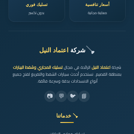
أسعار تنافسية
تسليك فوري
معاينة مجانية
بدون تكسير
🪠
شركة
اعتماد النيل
شركة
اعتماد النيل
الرائدة في مجال
تسليك المجاري وشفط البيارات
بمنطقة القصيم. نستخدم أحدث سيارات الشفط والتفريغ لفتح جميع
أنواع الانسدادات بدقة وسرعة فائقة.
📷
💬
🐦
📘
🪠 خدماتنا