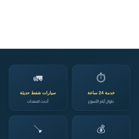
🚛
⏱️
خدمة 24 ساعة
سيارات شفط حديثة
طوال أيام الأسبوع
أحدث المعدات
🪠
💰