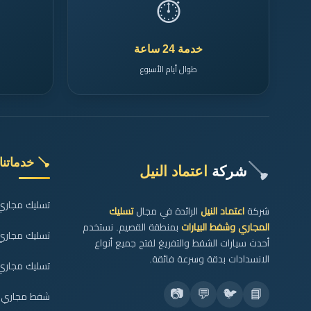
⏱️
خدمة 24 ساعة
طوال أيام الأسبوع
🪠 خدماتنا
🪠
شركة
اعتماد النيل
تسليك مجاري ا
شركة
اعتماد النيل
الرائدة في مجال
تسليك
المجاري وشفط البيارات
بمنطقة القصيم. نستخدم
تسليك مجاري
أحدث سيارات الشفط والتفريغ لفتح جميع أنواع
الانسدادات بدقة وسرعة فائقة.
تسليك مجاري 
📷
💬
🐦
📘
شفط مجاري ال