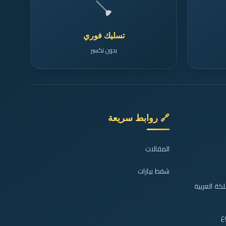
🪠
تسليك فوري
بدون تكسير
🔗 روابط سريعة
المقالات
شفط بيارات
كة العربية