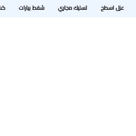
عزل اسطح
تسليك مجاري
شفط بيارات
كش