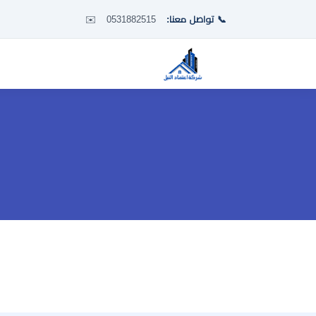
📞 تواصل معنا:
0531882515
✉️