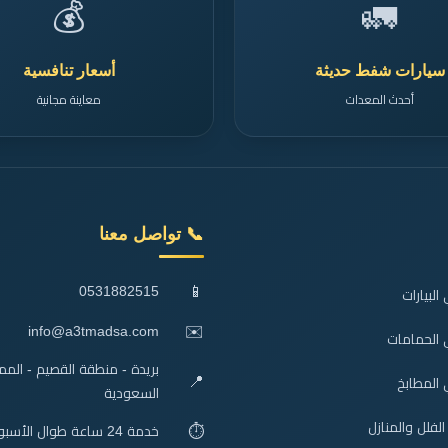
💰
🚛
سيارات شفط حديثة
أسعار تنافسية
أحدث المعدات
معاينة مجانية
📞 تواصل معنا
📱
0531882515
لبيارات
✉️
info@a3tmadsa.com
 الحمامات
بريدة - منطقة القصيم - الممل
📍
المطابخ
السعودية
فلل والمنازل
⏱️
خدمة 24 ساعة طوال الأسبوع