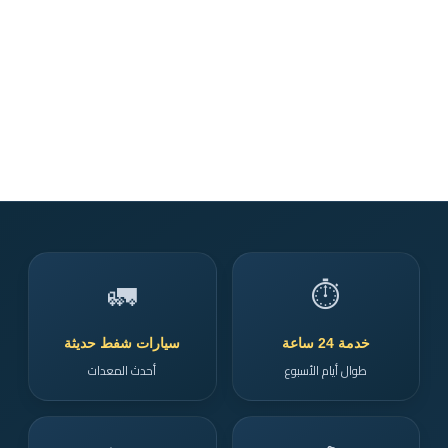
🚛
⏱️
خدمة 24 ساعة
سيارات شفط حديثة
طوال أيام الأسبوع
أحدث المعدات