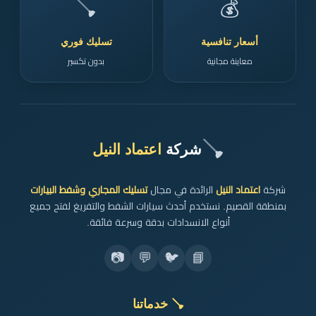
🪠
💰
أسعار تنافسية
تسليك فوري
معاينة مجانية
بدون تكسير
🪠
شركة
اعتماد النيل
شركة
اعتماد النيل
الرائدة في مجال
تسليك المجاري وشفط البيارات
بمنطقة القصيم. نستخدم أحدث سيارات الشفط والتفريغ لفتح جميع
أنواع الانسدادات بدقة وسرعة فائقة.
📷
💬
🐦
📘
🪠 خدماتنا