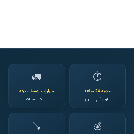
🚛
⏱️
خدمة 24 ساعة
سيارات شفط حديثة
طوال أيام الأسبوع
أحدث المعدات
🪠
💰