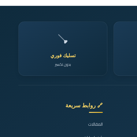
🪠
تسليك فوري
بدون تكسير
🔗 روابط سريعة
المقالات