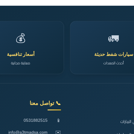
💰
🚛
سيارات شفط حديثة
أسعار تنافسية
أحدث المعدات
معاينة مجانية
📞 تواصل معنا
📱
0531882515
لبيارات
✉️
info@a3tmadsa.com