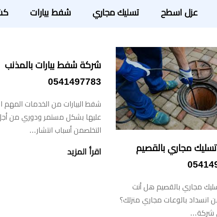
عزل اسطح
تسليك مجاري
شفط بيارات
كش
شركة شفط بيارات بالمذنب
0541497783
شفط البيارات من الخدمات المهم 
عليها بشكل مستمر ودوري من أجل
التخلصمن أسباب انتشار…
سليك مجاري بالقصيم
اقرأ المزيد
05414
ليك مجاري بالقصيم هل أنت
ن انسداد بالوعات مجاري منزلك؟
ي شركة…