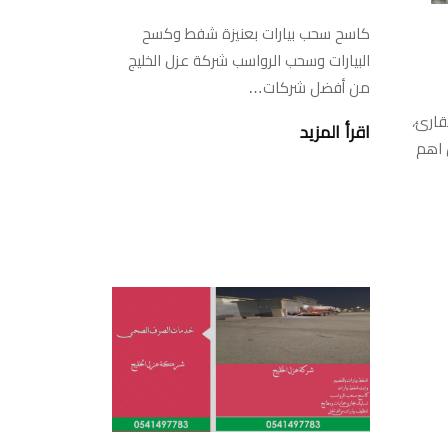
كاسح سحب بيارات بعنيزة شفط وكسح
البيارات وسحب الرواسب شركة عزل الخليج
من أفضل شركات…
قارئ،
اقرأ المزيد
 اهم