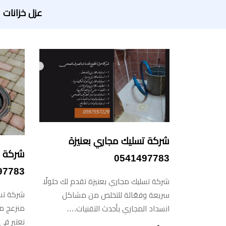
عزل خزانات
شركة تسليك مجاري بعنيزة
شركة ت
0541497783
97783
شركة تسليك مجاري بعنيزة تقدم لك حلولًا
شركة تس
سريعة وفعّالة للتخلص من مشاكل
منزعج م
انسداد المجاري بأحدث التقنيات.…
نعتبر ف