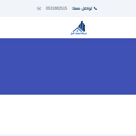
📞 تواصل معنا:
0531882515
✉️