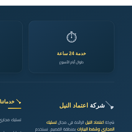
⏱️
خدمة 24 ساعة
طوال أيام الأسبوع
🪠 خدماتنا
🪠
شركة
اعتماد النيل
تسليك مجاري ا
شركة
اعتماد النيل
الرائدة في مجال
تسليك
المجاري وشفط البيارات
بمنطقة القصيم. نستخدم