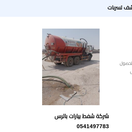
ف تسربات
الحصول
شركة شفط بيارات بالرس
0541497783