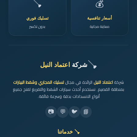
🪠
💰
أسعار تنافسية
تسليك فوري
معاينة مجانية
بدون تكسير
🪠
شركة
اعتماد النيل
شركة
اعتماد النيل
الرائدة في مجال
تسليك المجاري وشفط البيارات
بمنطقة القصيم. نستخدم أحدث سيارات الشفط والتفريغ لفتح جميع
أنواع الانسدادات بدقة وسرعة فائقة.
📷
💬
🐦
📘
🪠 خدماتنا