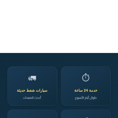
🚛
⏱️
خدمة 24 ساعة
سيارات شفط حديثة
طوال أيام الأسبوع
أحدث المعدات